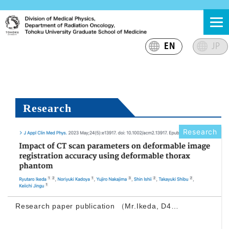
Skip
東北大学大学院医学系研究科 放射線腫瘍学分野 医学物理
東北大学大学院医学系研究科放射線腫瘍学分野医学物理グ
to
グループ
ループのサイト
content
EN
JP
Research
Research
Research paper publication （Mr.Ikeda, D4…