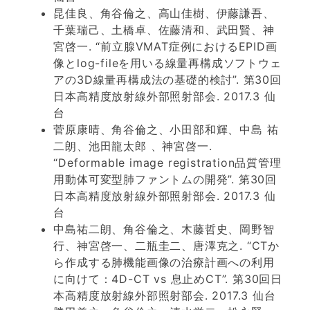
昆佳良、角谷倫之、高山佳樹、伊藤謙吾、
千葉瑞己、土橋卓、佐藤清和、武田賢、神
宮啓一. “前立腺VMAT症例におけるEPID画
像とlog-fileを用いる線量再構成ソフトウェ
アの3D線量再構成法の基礎的検討”. 第30回
日本高精度放射線外部照射部会. 2017.3 仙
台
菅原康晴、角谷倫之、小田部和輝、中島 祐
二朗、池田龍太郎 、神宮啓一.
“Deformable image registration品質管理
用動体可変型肺ファントムの開発”. 第30回
日本高精度放射線外部照射部会. 2017.3 仙
台
中島祐二朗、角谷倫之、木藤哲史、岡野智
行、神宮啓一、二瓶圭二、唐澤克之. “CTか
ら作成する肺機能画像の治療計画への利用
に向けて：4D-CT vs 息止めCT”. 第30回日
本高精度放射線外部照射部会. 2017.3 仙台