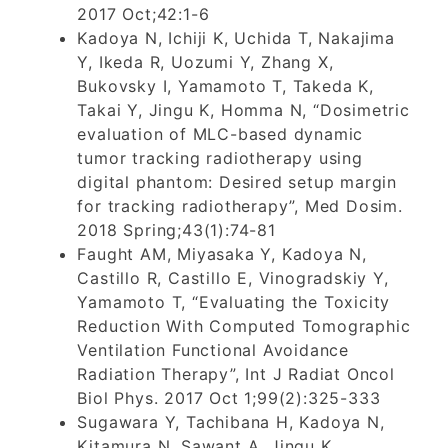
2017 Oct;42:1-6
Kadoya N, Ichiji K, Uchida T, Nakajima
Y, Ikeda R, Uozumi Y, Zhang X,
Bukovsky I, Yamamoto T, Takeda K,
Takai Y, Jingu K, Homma N, “Dosimetric
evaluation of MLC-based dynamic
tumor tracking radiotherapy using
digital phantom: Desired setup margin
for tracking radiotherapy”, Med Dosim.
2018 Spring;43(1):74-81
Faught AM, Miyasaka Y, Kadoya N,
Castillo R, Castillo E, Vinogradskiy Y,
Yamamoto T, “Evaluating the Toxicity
Reduction With Computed Tomographic
Ventilation Functional Avoidance
Radiation Therapy”, Int J Radiat Oncol
Biol Phys. 2017 Oct 1;99(2):325-333
Sugawara Y, Tachibana H, Kadoya N,
Kitamura N, Sawant A, Jingu K,