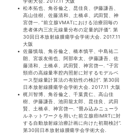
学術大会. 2017.11 大阪
松本拓也、角谷倫之、昆佳良、伊藤謙吾、
高山佳樹、佐藤清和、土橋卓、武田賢、神
宮啓一. “前立腺VMATにおける治療回毎の
患者体内三次元線量分布の定量的評価”. 第
30回日本放射線腫瘍学会学術大会. 2017.11
大阪
佐藤慎哉、角谷倫之、橋本慎平、中島祐二
朗、宮坂友侑也、阿部幸太、伊藤謙吾、佐
藤清和、土橋卓、武田賢、神宮啓一. “子宮
頸癌の高線量率腔内照射に対するモデルベ
ース型線量計算法の有効性の検討”. 第30回
日本放射線腫瘍学会学術大会. 2017.11 大阪
梶川智博、角谷倫之、千葉貴仁、高山佳
樹、伊藤謙吾、池田龍太郎、昆佳良、武田
賢、土橋卓、神宮啓一. “畳み込みニューラ
ルネットワークを用いた前立腺癌IMRTに対
する自動放射線治療計画に向けた初期検討”.
第30回日本放射線腫瘍学会学術大会.