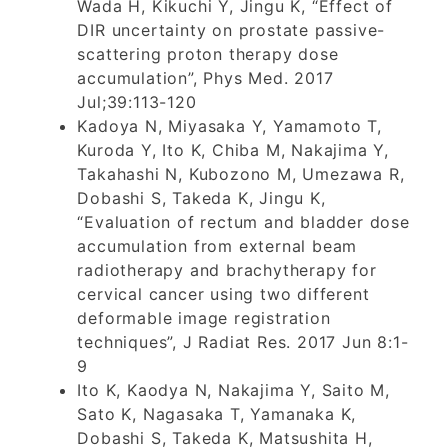
Wada H, Kikuchi Y, Jingu K, “Effect of
DIR uncertainty on prostate passive-
scattering proton therapy dose
accumulation”, Phys Med. 2017
Jul;39:113-120
Kadoya N, Miyasaka Y, Yamamoto T,
Kuroda Y, Ito K, Chiba M, Nakajima Y,
Takahashi N, Kubozono M, Umezawa R,
Dobashi S, Takeda K, Jingu K,
“Evaluation of rectum and bladder dose
accumulation from external beam
radiotherapy and brachytherapy for
cervical cancer using two different
deformable image registration
techniques”, J Radiat Res. 2017 Jun 8:1-
9
Ito K, Kaodya N, Nakajima Y, Saito M,
Sato K, Nagasaka T, Yamanaka K,
Dobashi S, Takeda K, Matsushita H,