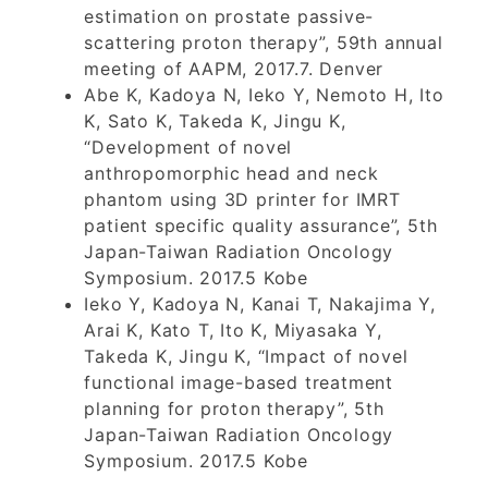
estimation on prostate passive-
scattering proton therapy”, 59th annual
meeting of AAPM, 2017.7. Denver
Abe K, Kadoya N, Ieko Y, Nemoto H, Ito
K, Sato K, Takeda K, Jingu K,
“Development of novel
anthropomorphic head and neck
phantom using 3D printer for IMRT
patient specific quality assurance”, 5th
Japan-Taiwan Radiation Oncology
Symposium. 2017.5 Kobe
Ieko Y, Kadoya N, Kanai T, Nakajima Y,
Arai K, Kato T, Ito K, Miyasaka Y,
Takeda K, Jingu K, “Impact of novel
functional image-based treatment
planning for proton therapy”, 5th
Japan-Taiwan Radiation Oncology
Symposium. 2017.5 Kobe