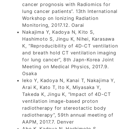
cancer prognosis with Radiomics for
lung cancer patients”. 13th International
Workshop on Ionizing Radiation
Monitoring, 2017.12. Oarai
Nakajima Y, Kadoya N, Kito S,
Hashimoto S, Jingu K, Nihei, Karasawa
K, “Reproducibility of 4D-CT ventilation
and breath hold CT ventilation imaging
for lung cancer”, 8th Japn-Korea Joint
Meeting on Medical Physics, 2017.9.
Osaka
Ieko Y, Kadoya N, Kanai T, Nakajima Y,
Arai K, Kato T, Ito K, Miyasaka Y,
Takeda K, Jingu K, “Impact of 4D-CT
ventilation image-based proton
radiotherapy for stereotactic body
radiotherapy”, 59th annual meeting of
AAPM, 2017.7. Denver
Abe K, Kadoya N, Hashimoto S,