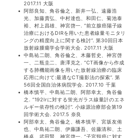
2017.11 大阪
阿部良知、角谷倫之、新井一弘、遠藤浩
光、加藤貴弘、中村達也、和田仁、菊池泰
裕、村上昌雄、神宮啓一. “前立腺癌陽子線
治療におけるDIRを用いた患者線量モニタリ
ングの精度向上に関する検討”. 第30回日本
放射線腫瘍学会学術大会. 2017.11 大阪
中島祐二朗、角谷倫之、木藤哲史、神宮啓
一、二瓶圭二、唐澤克之. “CT画像から作成
する肺機能画像を用いた放射線治療の臨床
応用に向けて:最適なCT撮影法の探索”. 第
56回全国自治体病院学会. 2017.10 千葉
橋本慎平、中島祐二朗、阿部幸太、角谷倫
之. “192Irに対する蛍光ガラス線量計のエネ
ルギー依存性の検討”. 小線源治療部会第19
回学術大会. 2017.5 奈良
阿部幸太、角谷倫之、橋本慎平、宮坂友侑
也、中島祐二朗、伊藤謙吾、佐藤清和、土
橋卓、武田賢、神宮啓一. “子宮頸癌に対す