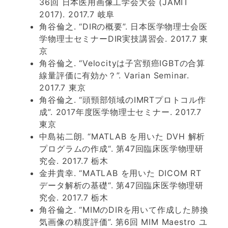
36回 日本医用画像工学会大会 (JAMIT
2017). 2017.7 岐阜
角谷倫之. “DIRの概要”. 日本医学物理士会医
学物理士セミナーDIR実技講習会. 2017.7 東
京
角谷倫之. “Velocityは子宮頸癌IGBTの合算
線量評価に有効か？”. Varian Seminar.
2017.7 東京
角谷倫之. “頭頸部領域のIMRTプロトコル作
成”. 2017年度医学物理士セミナー. 2017.7
東京
中島祐二朗. “MATLAB を用いた DVH 解析
プログラムの作成“. 第47回臨床医学物理研
究会. 2017.7 栃木
金井貴幸. “MATLAB を用いた DICOM RT
データ解析の基礎“. 第47回臨床医学物理研
究会. 2017.7 栃木
角谷倫之. “MIMのDIRを用いて作成した肺換
気画像の精度評価”. 第6回 MIM Maestro ユ