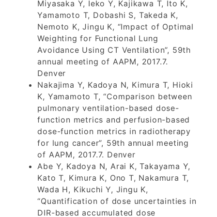
Miyasaka Y, Ieko Y, Kajikawa T, Ito K,
Yamamoto T, Dobashi S, Takeda K,
Nemoto K, Jingu K, “Impact of Optimal
Weighting for Functional Lung
Avoidance Using CT Ventilation”, 59th
annual meeting of AAPM, 2017.7.
Denver
Nakajima Y, Kadoya N, Kimura T, Hioki
K, Yamamoto T, “Comparison between
pulmonary ventilation-based dose-
function metrics and perfusion-based
dose-function metrics in radiotherapy
for lung cancer”, 59th annual meeting
of AAPM, 2017.7. Denver
Abe Y, Kadoya N, Arai K, Takayama Y,
Kato T, Kimura K, Ono T, Nakamura T,
Wada H, Kikuchi Y, Jingu K,
“Quantification of dose uncertainties in
DIR-based accumulated dose