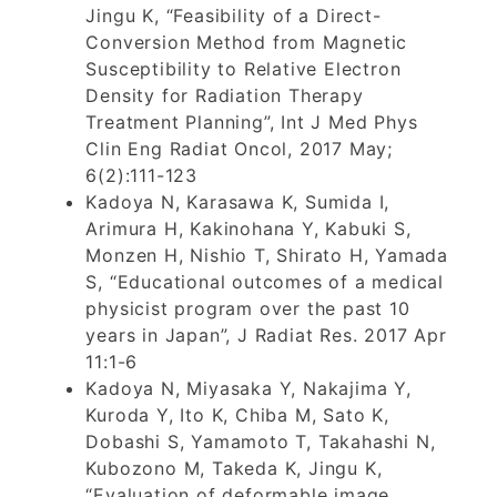
Jingu K, “Feasibility of a Direct-
Conversion Method from Magnetic
Susceptibility to Relative Electron
Density for Radiation Therapy
Treatment Planning”, Int J Med Phys
Clin Eng Radiat Oncol, 2017 May;
6(2):111-123
Kadoya N, Karasawa K, Sumida I,
Arimura H, Kakinohana Y, Kabuki S,
Monzen H, Nishio T, Shirato H, Yamada
S, “Educational outcomes of a medical
physicist program over the past 10
years in Japan”, J Radiat Res. 2017 Apr
11:1-6
Kadoya N, Miyasaka Y, Nakajima Y,
Kuroda Y, Ito K, Chiba M, Sato K,
Dobashi S, Yamamoto T, Takahashi N,
Kubozono M, Takeda K, Jingu K,
“Evaluation of deformable image