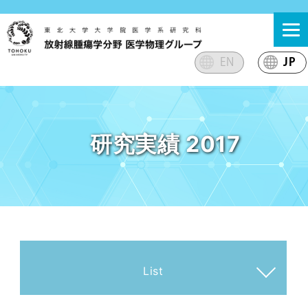
Skip
東北大学大学院医学系研究科 放射線腫瘍学分野 医学物理
東北大学大学院医学系研究科放射線腫瘍学分野医学物理グ
to
グループ
ループのサイト
content
EN
JP
研究実績 2017
List