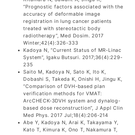
“Prognostic factors associated with the
accuracy of deformable image
registration in lung cancer patients
treated with stereotactic body
radiotherapy”, Med Dosim. 2017
Winter;42(4):326-333
Kadoya N, “Current Status of MR-Linac
System”, Igaku Butsuri. 2017;36(4):229-
235
Saito M, Kadoya N, Sato K, Ito K,
Dobashi S, Takeda K, Onishi H, Jingu K,
“Comparison of DVH-based plan
verification methods for VMAT:
ArcCHECK-3DVH system and dynalog-
based dose reconstruction”, J Appl Clin
Med Phys. 2017 Jul;18(4):206-214
Abe Y, Kadoya N, Arai K, Takayama Y,
Kato T, Kimura K, Ono T, Nakamura T,