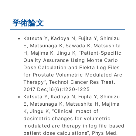
2026
2025
2024
学術論文
2023
2022
2021
Katsuta Y, Kadoya N, Fujita Y, Shimizu
2020
2019
2018
E, Matsunaga K, Sawada K, Matsushita
H, Majima K, Jingu K, “Patient-Specific
Quality Assurance Using Monte Carlo
2017
2016
Dose Calculation and Elekta Log Files
for Prostate Volumetric-Modulated Arc
Therapy”, Technol Cancer Res Treat.
2015
2014
2013
2017 Dec;16(6):1220-1225
Katsuta Y, Kadoya N, Fujita Y, Shimizu
E, Matsunaga K, Matsushita H, Majima
2012
2011
2026
K, Jingu K, “Clinical impact of
dosimetric changes for volumetric
modulated arc therapy in log file-based
patient dose calculations”, Phys Med.