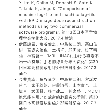
Y, Ito K, Chiba M, Dobashi S, Sato K,
Takeda K, Jingu K, “Comparison of
machine log-file and machine log-file
with EPID image dose reconstruction
methods using two commercial
software programs”, 第113回日本医学物
理学会学術大会. 2017.4 横浜
伊藤謙吾、角谷倫之、中島祐二朗、高山佳
樹、宮坂友侑也、土橋卓、武田賢、松下晴
雄、神宮啓一. “MRI-LINACにおける磁場不
均一の有無による肺線量分布の変化”. 第30
回日本高精度放射線外部照射部会. 2017.3
仙台
金井貴幸、角谷倫之、中島祐二朗、宮坂友
侑也、家子義朗、伊藤謙吾、山本貴也、土
橋卓、武田賢、根本建二、神宮啓一. “4DCT
換気能を用いた放射線肺臓炎の予測”. 第30
回日本高精度放射線外部照射部会. 2017.3
仙台