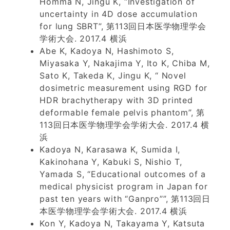
Homma N, Jingu K, “Investigation of
uncertainty in 4D dose accumulation
for lung SBRT”, 第113回日本医学物理学会
学術大会. 2017.4 横浜
Abe K, Kadoya N, Hashimoto S,
Miyasaka Y, Nakajima Y, Ito K, Chiba M,
Sato K, Takeda K, Jingu K, “ Novel
dosimetric measurement using RGD for
HDR brachytherapy with 3D printed
deformable female pelvis phantom”, 第
113回日本医学物理学会学術大会. 2017.4 横
浜
Kadoya N, Karasawa K, Sumida I,
Kakinohana Y, Kabuki S, Nishio T,
Yamada S, “Educational outcomes of a
medical physicist program in Japan for
past ten years with “Ganpro””, 第113回日
本医学物理学会学術大会. 2017.4 横浜
Kon Y, Kadoya N, Takayama Y, Katsuta